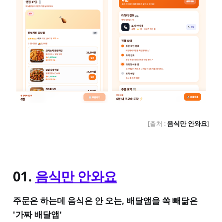
[출처 : 
음식만 안와요
]
01.
음식만 안와요
주문은 하는데 음식은 안 오는, 배달앱을 쏙 빼닮은
'가짜 배달앱'