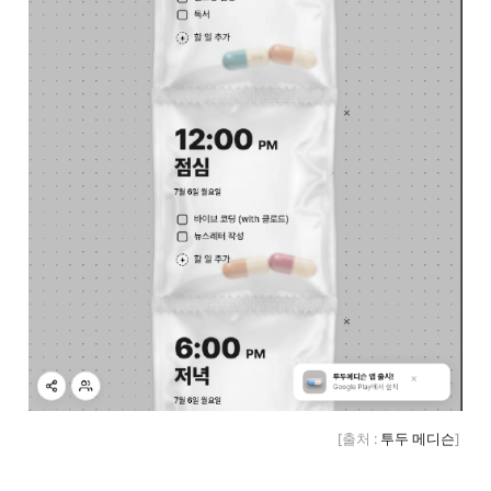
[출처 : 
투두 메디슨
] 