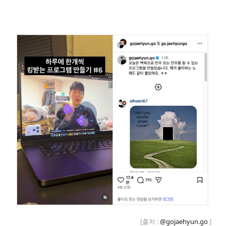
[출처 : 
@gojaehyun.go
 ] 