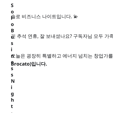
S
o
솔로 비즈니스 나이트입니다. 💫
l
o
B
긴 추석 연휴, 잘 보내셨나요? 구독자님 모두 가족
u
s
i
오늘은 굉장히 특별하고 에너지 넘치는 창업가를
n
e
Brocato)입니다.
s
s
N
i
g
h
t