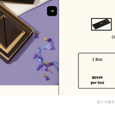
탭스 초콜릿.