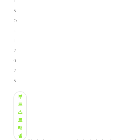
1
5
O
c
t
2
0
2
5
부
트
스
트
래
핑