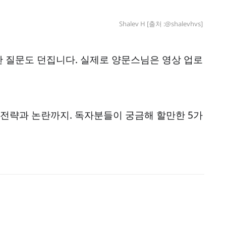
Shalev H [출처 :@shalevhvs] 
 질문도 던집니다. 실제로 양문스님은 영상 업로
 전략과 논란까지. 독자분들이 궁금해 할만한 5가