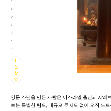
F
e
b
2
0
2
6
1
인
창
업
양문 스님을 만든 사람은 이스라엘 출신의 샤레브 하니(Sh
브는 특별한 팀도, 대규모 투자도 없이 오직 노트