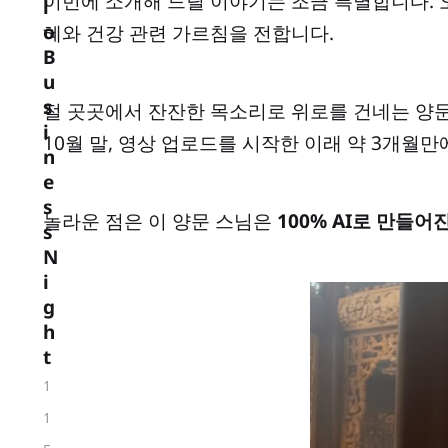
이번에 소개해 드릴 이야기는 조금 특별합니다.
l
o
혜와 건강 관련 가르침을 전합니다.
B
u
s
절 곳곳에서 잔잔한 목소리로 위로를 건네는 양
i
10월 말, 영상 업로드를 시작한 이래 약 3개
n
e
s
놀라운 점은 이 양문 스님은
100% AI로 만들
s
N
i
g
h
t
1
1