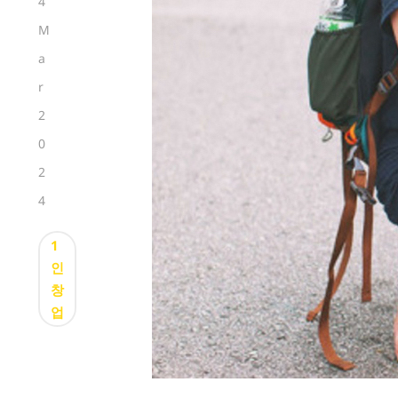
4
M
a
r
2
0
2
4
1
인
창
업