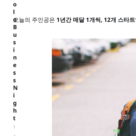
o
l
o
오늘의 주인공은
1년간 매달 1개씩, 12개 스타트
B
u
s
i
n
e
s
s
N
i
g
h
t
1